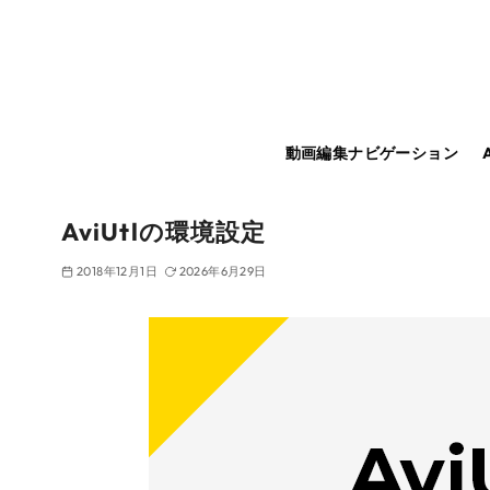
コ
ン
テ
ン
ツ
動画編集ナビゲーション
へ
移
動
AviUtlの環境設定
2018年12月1日
2026年6月29日