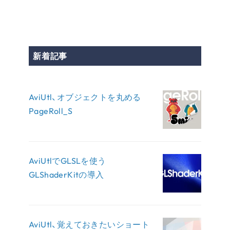
新着記事
AviUtl、オブジェクトを丸める
PageRoll_S
AviUtlでGLSLを使う
GLShaderKitの導入
AviUtl、覚えておきたいショート