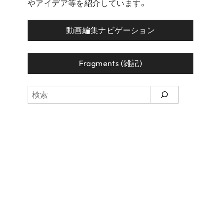
やアイデア等を紹介しています。
動画編集ナビゲーション
Fragments (雑記)
検
索