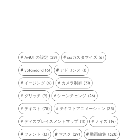
AviUtlの設定
(29)
cssカスタマイズ
(6)
yStandard
(6)
アドセンス
(1)
イージング
(6)
カメラ制御
(31)
グリッチ
(9)
シーンチェンジ
(26)
テキスト
(78)
テキストアニメーション
(25)
ディスプレイスメントマップ
(11)
ノイズ
(14)
フォント
(13)
マスク
(29)
動画編集
(328)