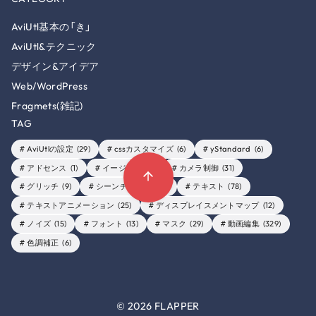
AviUtl基本の「き」
AviUtl&テクニック
デザイン&アイデア
Web/WordPress
Fragmets(雑記)
TAG
AviUtlの設定
(29)
cssカスタマイズ
(6)
yStandard
(6)
アドセンス
(1)
イージング
(6)
カメラ制御
(31)
グリッチ
(9)
シーンチェンジ
(26)
テキスト
(78)
テキストアニメーション
(25)
ディスプレイスメントマップ
(12)
ノイズ
(15)
フォント
(13)
マスク
(29)
動画編集
(329)
色調補正
(6)
© 2026
FLAPPER