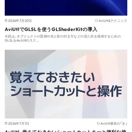
2026年7月20日
AviUtl&テクニック
AviUtlでGLSLを使うGLShaderKitの導入
今回は、オブジェクトの質感や光と影の付き方などの見た目を描画するための
GLSLをAviUtlのスク…
2026年7月1日
AviUtl基本の「き」
AviUtl、覚えておきたいショートカットキーと便利な操