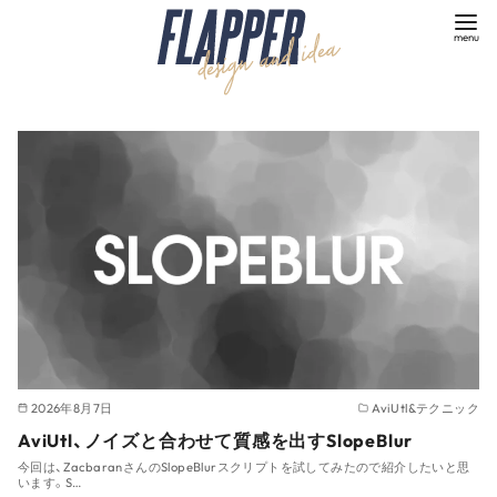
コ
ン
テ
ン
ツ
へ
移
動
2026年8月7日
AviUtl&テクニック
AviUtl、ノイズと合わせて質感を出すSlopeBlur
今回は、ZacbaranさんのSlopeBlurスクリプトを試してみたので紹介したいと思
います。S…