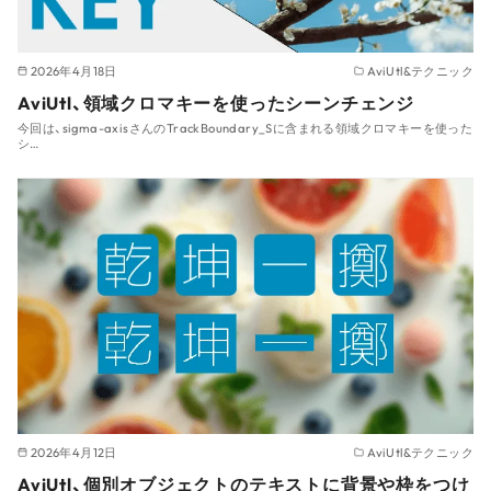
2026年4月18日
AviUtl&テクニック
AviUtl、領域クロマキーを使ったシーンチェンジ
今回は、sigma-axisさんのTrackBoundary_Sに含まれる領域クロマキーを使った
シ…
2026年4月12日
AviUtl&テクニック
AviUtl、個別オブジェクトのテキストに背景や枠をつけ