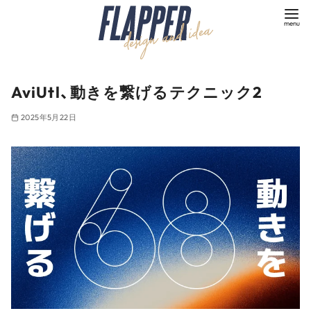
コ
ン
テ
ン
ツ
AviUtl、動きを繋げるテクニック2
へ
2025年5月22日
移
動