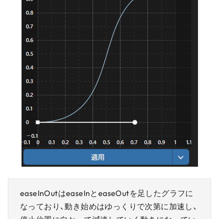
easeInOutはeaseInとeaseOutを足したグラフに
なっており、動き始めはゆっくりで次第に加速し、