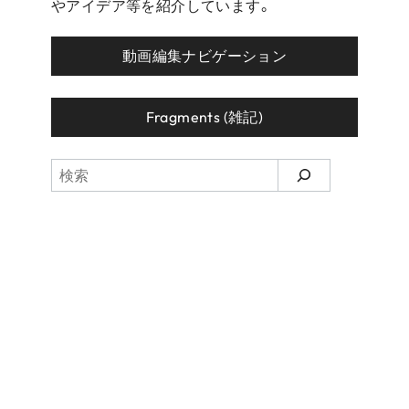
やアイデア等を紹介しています。
動画編集ナビゲーション
Fragments (雑記)
検
索