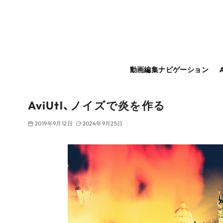
コ
ン
テ
ン
ツ
動画編集ナビゲーション
へ
移
動
AviUtl、ノイズで炎を作る
2019年9月12日
2024年9月25日