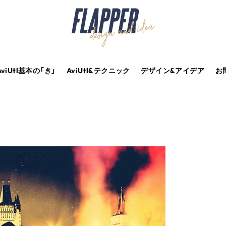
AviUtl基本の「き」
AviUtl&テクニック
デザイン&アイデア
お