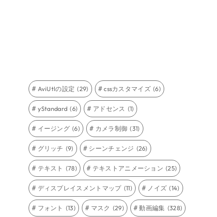
AviUtlの設定
(29)
cssカスタマイズ
(6)
yStandard
(6)
アドセンス
(1)
イージング
(6)
カメラ制御
(31)
グリッチ
(9)
シーンチェンジ
(26)
テキスト
(78)
テキストアニメーション
(25)
ディスプレイスメントマップ
(11)
ノイズ
(14)
フォント
(13)
マスク
(29)
動画編集
(328)