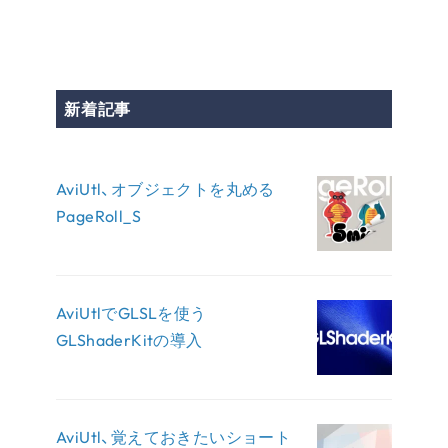
新着記事
AviUtl、オブジェクトを丸める
PageRoll_S
AviUtlでGLSLを使う
GLShaderKitの導入
AviUtl、覚えておきたいショート