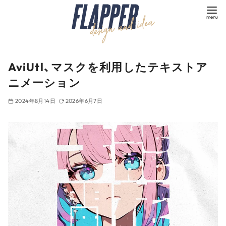
コ
ン
テ
ン
ツ
AviUtl、マスクを利用したテキストア
へ
ニメーション
移
動
2024年8月14日
2026年6月7日