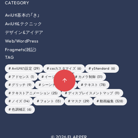
CATEGORY
AviUtl基本の「き」
AviUtl&テクニック
デザイン&アイデア
Web/WordPress
Fragmets(雑記)
TAG
AviUtlの設定
(29)
cssカスタマイズ
(6)
yStandard
(6)
アドセンス
(1)
イージング
(6)
カメラ制御
(31)
グリッチ
(9)
シーンチェンジ
(26)
テキスト
(78)
テキストアニメーション
(25)
ディスプレイスメントマップ
(11)
ノイズ
(14)
フォント
(13)
マスク
(29)
動画編集
(328)
色調補正
(6)
© 2026
FLAPPER