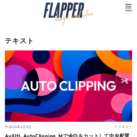
コ
ン
テ
ン
ツ
テキスト
へ
移
動
2024年4月3日
テキスト
AviUtl、AutoClipping_Mで余白をカットして中央配置