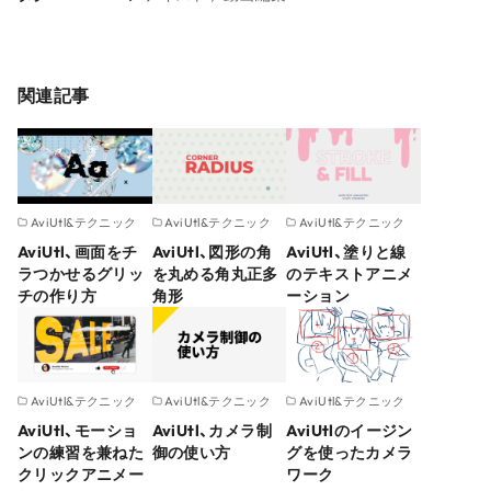
関連記事
AviUtl&テクニック
AviUtl&テクニック
AviUtl&テクニック
AviUtl、画面をチ
AviUtl、図形の角
AviUtl、塗りと線
ラつかせるグリッ
を丸める角丸正多
のテキストアニメ
チの作り方
角形
ーション
AviUtl&テクニック
AviUtl&テクニック
AviUtl&テクニック
AviUtl、モーショ
AviUtl、カメラ制
AviUtlのイージン
ンの練習を兼ねた
御の使い方
グを使ったカメラ
クリックアニメー
ワーク