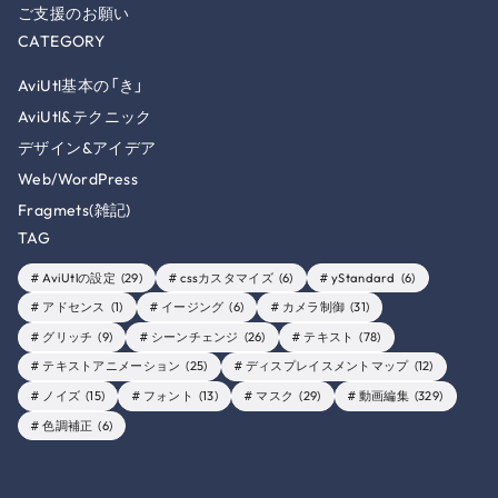
ご支援のお願い
CATEGORY
AviUtl基本の「き」
AviUtl&テクニック
デザイン&アイデア
Web/WordPress
Fragmets(雑記)
TAG
AviUtlの設定
(29)
cssカスタマイズ
(6)
yStandard
(6)
アドセンス
(1)
イージング
(6)
カメラ制御
(31)
グリッチ
(9)
シーンチェンジ
(26)
テキスト
(78)
テキストアニメーション
(25)
ディスプレイスメントマップ
(12)
ノイズ
(15)
フォント
(13)
マスク
(29)
動画編集
(329)
色調補正
(6)