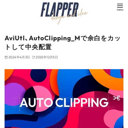
コ
ン
テ
ン
ツ
AviUtl、AutoClipping_Mで余白をカッ
へ
トして中央配置
移
動
2024年4月3日
2025年12月5日