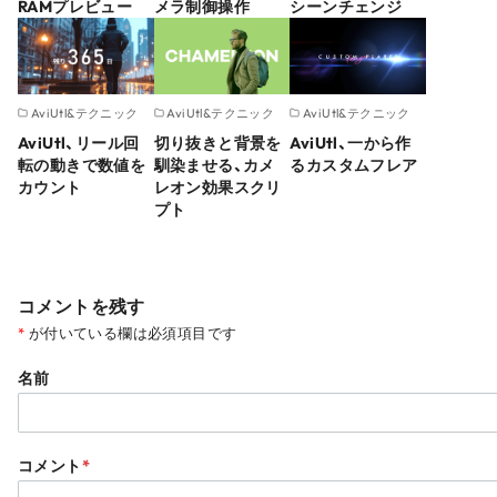
RAMプレビュー
メラ制御操作
シーンチェンジ
AviUtl&テクニック
AviUtl&テクニック
AviUtl&テクニック
AviUtl、リール回
切り抜きと背景を
AviUtl、一から作
転の動きで数値を
馴染ませる、カメ
るカスタムフレア
カウント
レオン効果スクリ
プト
コメントを残す
*
が付いている欄は必須項目です
名前
コメント
*