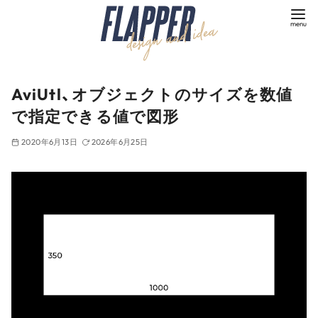
コ
ン
テ
ン
ツ
AviUtl、オブジェクトのサイズを数値
へ
で指定できる値で図形
移
動
2020年6月13日
2026年6月25日