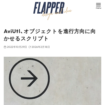
コ
ン
テ
ン
ツ
AviUtl、オブジェクトを進行方向に向
へ
かせるスクリプト
移
動
2022年10月29日
2026年2月18日