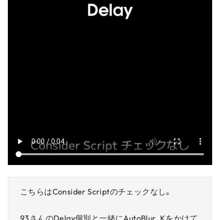
こちらはConsider Scriptのチェックなし。
93さんのDelay個別と一緒にAutoBlur_Kをかけて