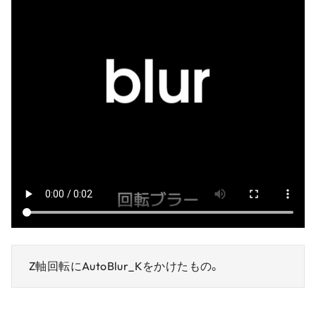
Z軸回転にAutoBlur_Kをかけたもの。