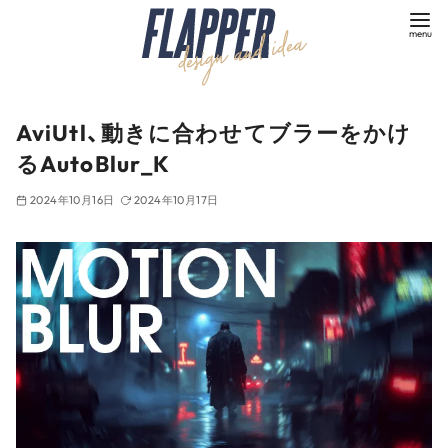
コ
ン
テ
ン
ツ
AviUtl、動きに合わせてブラーをかけ
へ
るAutoBlur_K
移
動
2024年10月16日
2024年10月17日