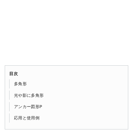
目次
多角形
光や影に多角形
アンカー図形P
応用と使用例