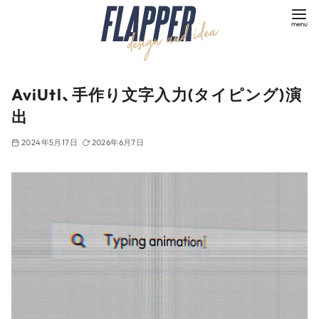
コ
ン
テ
ン
ツ
AviUtl、手作り文字入力(タイピング)演
へ
出
移
動
2024年5月17日
2026年6月7日