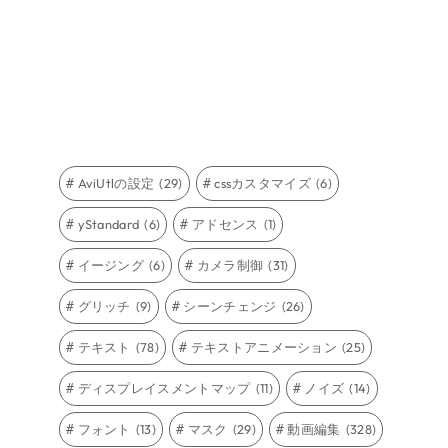
AviUtlの設定
(29)
cssカスタマイズ
(6)
yStandard
(6)
アドセンス
(1)
イージング
(6)
カメラ制御
(31)
グリッチ
(9)
シーンチェンジ
(26)
テキスト
(78)
テキストアニメーション
(25)
ディスプレイスメントマップ
(11)
ノイズ
(14)
フォント
(13)
マスク
(29)
動画編集
(328)