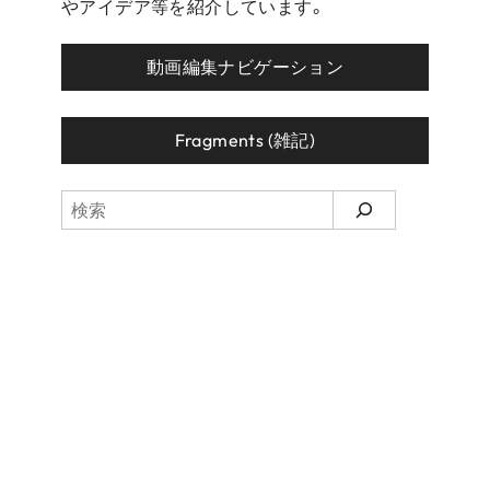
やアイデア等を紹介しています。
動画編集ナビゲーション
Fragments (雑記)
検
索