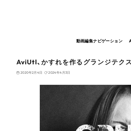
コ
ン
テ
ン
ツ
動画編集ナビゲーション
へ
移
動
AviUtl、かすれを作るグランジテク
2020年2月4日
2024年4月3日