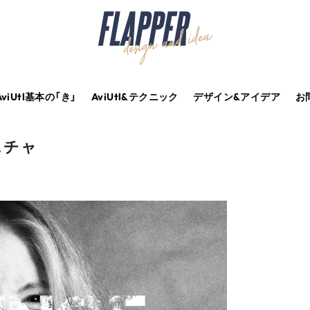
AviUtl基本の「き」
AviUtl&テクニック
デザイン&アイデア
お
スチャ