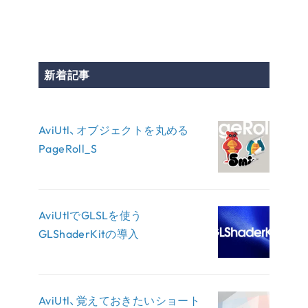
新着記事
AviUtl、オブジェクトを丸める
PageRoll_S
AviUtlでGLSLを使う
GLShaderKitの導入
AviUtl、覚えておきたいショート